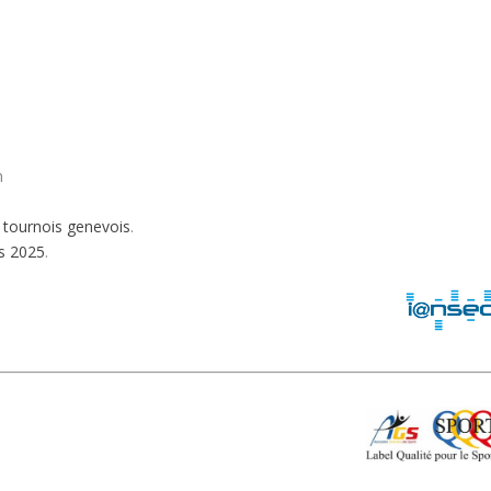
n
s
tournois genevois
.
és 2025
.