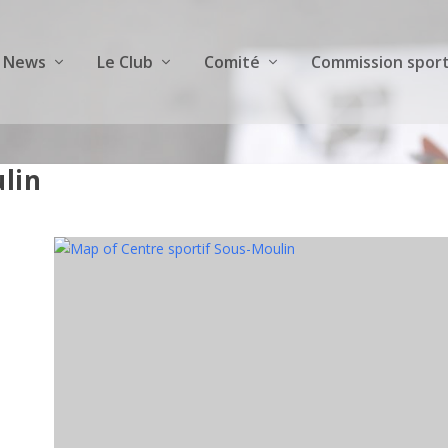
News
Le Club
Comité
Commission sport
lin