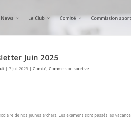
News
Le Club
Comité
Commission sport
letter Juin 2025
uli
|
7 Juil 2025
|
Comité
,
Commission sportive
ée scolaire de nos jeunes archers. Les examens sont passés les vacance