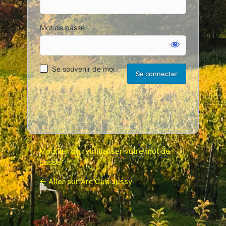
Mot de passe
Se
connecter
Se souvenir de moi
Alternative:
Modifier ou réinitialiser votre mot de
passe
← Aller sur Arc Cub Jussy